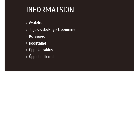
INFORMATSION
Avaleht
Tagasiside/Registreerimine
Kursused
Koolitajad
Õppekorraldus
Õppekeskkond