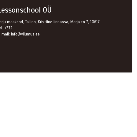
Lessonschool OÜ
arju maakond, Tallinn, Kristiine linnaosa, Marja tn 7, 10617.
el. +372
-mail: info@vilumus.ee