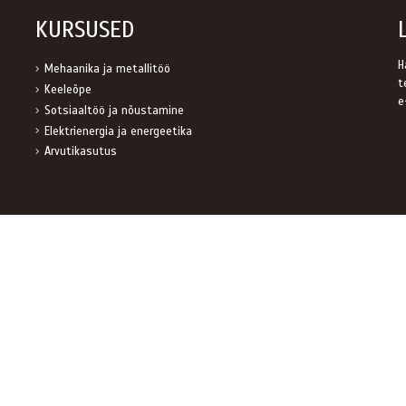
KURSUSED
H
Mehaanika ja metallitöö
t
Keeleõpe
e
Sotsiaaltöö ja nõustamine
Elektrienergia ja energeetika
Arvutikasutus