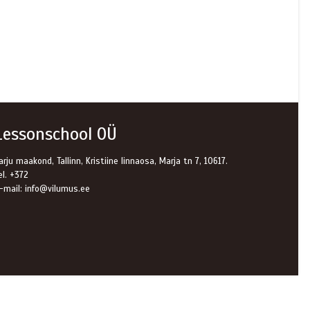
Lessonschool OÜ
arju maakond, Tallinn, Kristiine linnaosa, Marja tn 7, 10617.
el. +372
-mail: info@vilumus.ee