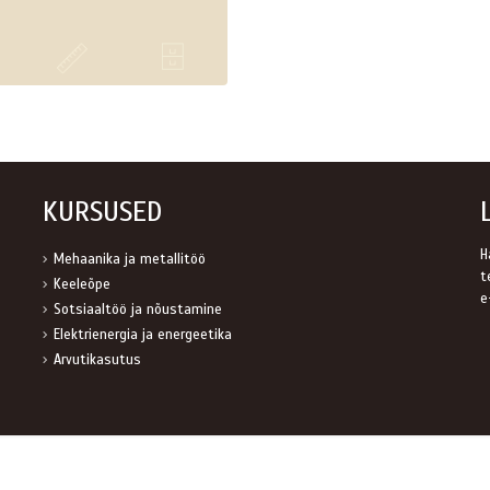
KURSUSED
H
Mehaanika ja metallitöö
t
Keeleõpe
e
Sotsiaaltöö ja nõustamine
Elektrienergia ja energeetika
Arvutikasutus