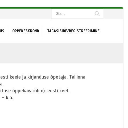
US
ÕPPEKESKKOND
TAGASISIDE/REGISTREERIMINE
sti keele ja kirjanduse õpetaja, Tallinna
a.
ituse õppekavarühm): eesti keel.
– k.a.