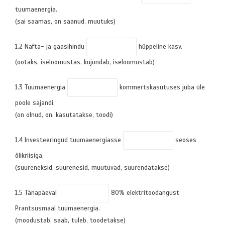
tuumaenergia.
(sai saamas, on saanud, muutuks)
1.2 Nafta- ja gaasihindu
hüppeline kasv.
(ootaks, iseloomustas, kujundab, iseloomustab)
1.3 Tuumaenergia
kommertskasutuses juba üle
poole sajandi.
(on olnud, on, kasutatakse, toodi)
1.4 Investeeringud tuumaenergiasse
seoses
õlikriisiga.
(suureneksid, suurenesid, muutuvad, suurendatakse)
1.5 Tänapäeval
80% elektritoodangust
Prantsusmaal tuumaenergia.
(moodustab, saab, tuleb, toodetakse)