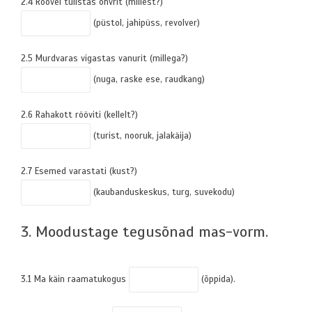
2.4 Röövel tulistas ohvrit (millest?)
(püstol, jahipüss, revolver)
2.5 Murdvaras vigastas vanurit (millega?)
(nuga, raske ese, raudkang)
2.6 Rahakott rööviti (kellelt?)
(turist, nooruk, jalakäija)
2.7 Esemed varastati (kust?)
(kaubanduskeskus, turg, suvekodu)
3. Moodustage tegusõnad mas-vorm.
3.1 Ma käin raamatukogus
(õppida).