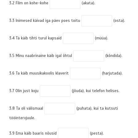
3.2 Film on kohe-kohe
(akata).
3.3 Inimesed käivad iga päev poes toitu
(osta).
3.4 Tä käib tihti turul kapsaid
(müüa).
3.5 Minu naabrinaine käib igal õhtul
(kõndida).
3.6 Ta käib muusikakoolis klaverit
(harjutada).
3.7 Olin just koju
(jõuda), kui telefon helises.
3.8 Ta oli välismaal
(puhata), kui ta kutsuti
tööintervjuule.
3.9 Ema käib baaris nõusid
(pesta).