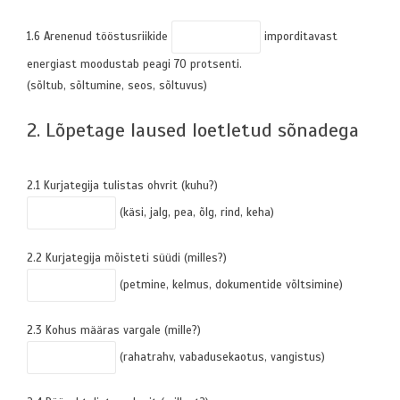
1.6 Arenenud tööstusriikide
imporditavast
energiast moodustab peagi 70 protsenti.
(sõltub, sõltumine, seos, sõltuvus)
2. Lõpetage laused loetletud sõnadega
2.1 Kurjategija tulistas ohvrit (kuhu?)
(käsi, jalg, pea, õlg, rind, keha)
2.2 Kurjategija mõisteti süüdi (milles?)
(petmine, kelmus, dokumentide võltsimine)
2.3 Kohus määras vargale (mille?)
(rahatrahv, vabadusekaotus, vangistus)