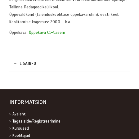
Tallinna Pedagoogikaülikool.
Õppevaldkond (täienduskoolituse õppekavarühm): eesti keel.
Koolitamise kogemus: 2000 – k.a.
Õppekava:
Õppekava C1-tasem
LISAINFO
INFORMATSION
Avaleht
Tagasiside/Registreerimine
Kursused
Koolitajad