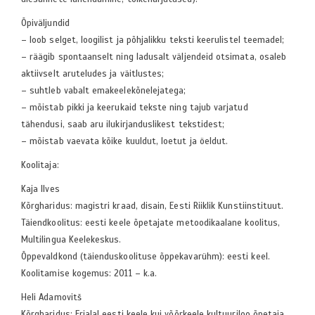
Õpiväljundid
– loob selget, loogilist ja põhjalikku teksti keerulistel teemadel;
– räägib spontaanselt ning ladusalt väljendeid otsimata, osaleb
aktiivselt aruteludes ja väitlustes;
– suhtleb vabalt emakeelekõnelejatega;
– mõistab pikki ja keerukaid tekste ning tajub varjatud
tähendusi, saab aru ilukirjanduslikest tekstidest;
– mõistab vaevata kõike kuuldut, loetut ja öeldut.
Koolitaja:
Kaja Ilves
Kõrgharidus: magistri kraad, disain, Eesti Riiklik Kunstiinstituut.
Täiendkoolitus: eesti keele õpetajate metoodikaalane koolitus,
Multilingua Keelekeskus.
Õppevaldkond (täienduskoolituse õppekavarühm): eesti keel.
Koolitamise kogemus: 2011 – k.a.
Heli Adamovitš
Kõrgharidus: Erialal eesti keele kui võõrkeele kultuuriloo õpetaja ,