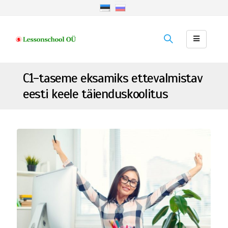
C1-taseme eksamiks ettevalmistav
eesti keele täienduskoolitus