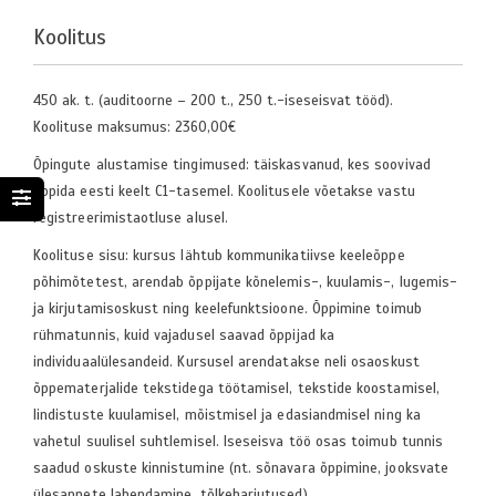
Koolitus
450 ak. t. (auditoorne – 200 t., 250 t.-iseseisvat tööd).
Koolituse maksumus: 2360,00€
Õpingute alustamise tingimused: täiskasvanud, kes soovivad
õppida eesti keelt C1-tasemel. Koolitusele võetakse vastu
registreerimistaotluse alusel.
Koolituse sisu: kursus lähtub kommunikatiivse keeleõppe
põhimõtetest, arendab õppijate kõnelemis-, kuulamis-, lugemis-
ja kirjutamisoskust ning keelefunktsioone. Õppimine toimub
rühmatunnis, kuid vajadusel saavad õppijad ka
individuaalülesandeid. Kursusel arendatakse neli osaoskust
õppematerjalide tekstidega töötamisel, tekstide koostamisel,
lindistuste kuulamisel, mõistmisel ja edasiandmisel ning ka
vahetul suulisel suhtlemisel. Iseseisva töö osas toimub tunnis
saadud oskuste kinnistumine (nt. sõnavara õppimine, jooksvate
ülesannete lahendamine, tõlkeharjutused).