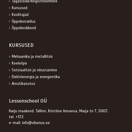
Tagasiside/Registreerimine
Kursused
Koolitajad
Õppekorraldus
Õppekeskkond
KURSUSED
Mehaanika ja metallitöö
Keeleõpe
Sotsiaaltöö ja nõustamine
Elektrienergia ja energeetika
Arvutikasutus
Lessonschool OÜ
Harju maakond, Tallinn, Kristiine linnaosa, Marja tn 7, 10617.
tel. +372
e-mail: info@vilumus.ee