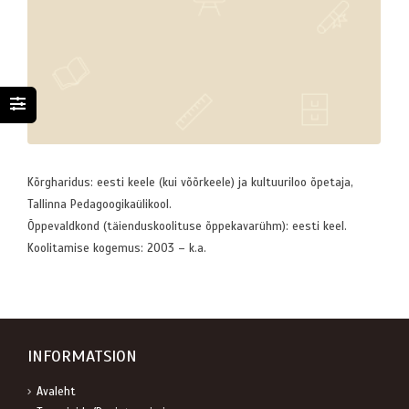
Kõrgharidus: eesti keele (kui võõrkeele) ja kultuuriloo õpetaja,
Tallinna Pedagoogikaülikool.
Õppevaldkond (täienduskoolituse õppekavarühm): eesti keel.
Koolitamise kogemus: 2003 – k.a.
INFORMATSION
Avaleht